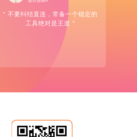
@日游厨K
“ 不要纠结直连，常备一个稳定的
工具绝对是王道 ”