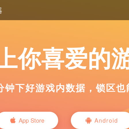
器
上你喜爱的
0分钟下好游戏内数据
，
锁区也
App Store
Android