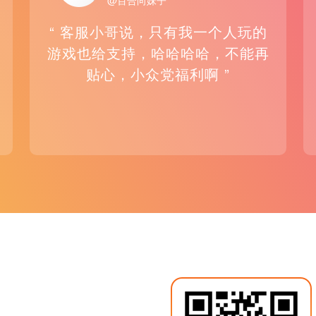
@百合向妹子
“ 客服小哥说，只有我一个人玩的
游戏也给支持，哈哈哈哈，不能再
贴心，小众党福利啊 ”