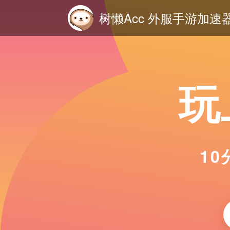
树懒Acc 外服手游加速
玩
1